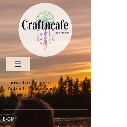
Bracelets en pierre
faits à la main et plus
encore....
E-GIFT