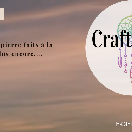
pierre faits à la
lus encore....
E-GIF