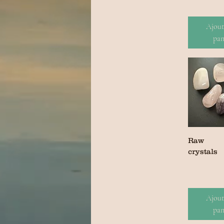
Ajout
pan
Raw
crystals
Ajout
pan