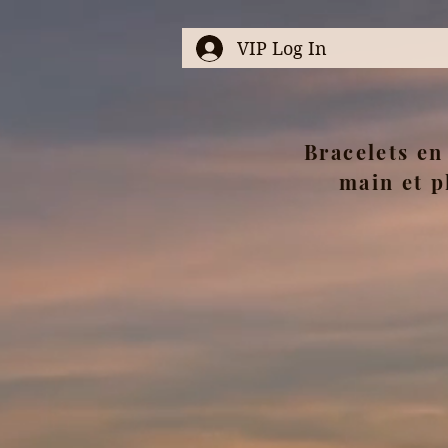
VIP Log In
Bracelets en 
main et p