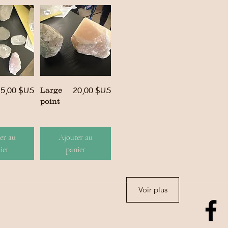
Prix
Prix
5,00 $US
20,00 $US
Large
point
er au
Ajouter au
ier
panier
Voir plus