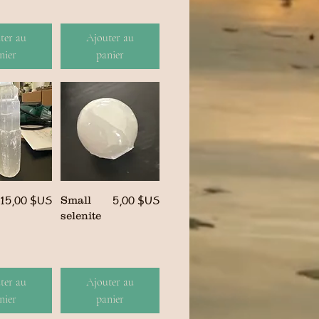
ter au
Ajouter au
nier
panier
Prix
Prix
15,00 $US
5,00 $US
Small
selenite
ter au
Ajouter au
nier
panier