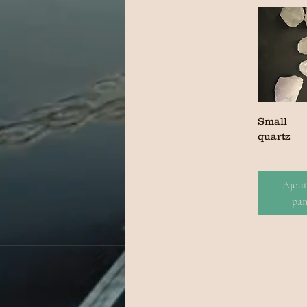
Small
quartz
Ajout
pan