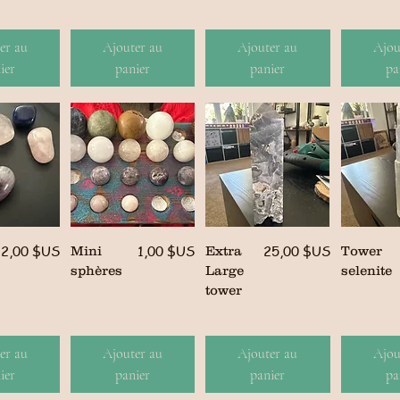
er au
Ajouter au
Ajouter au
Ajou
ier
panier
panier
pa
Prix
Prix
Prix
2,00 $US
1,00 $US
25,00 $US
Mini
Extra
Tower
sphères
Large
selenite
tower
er au
Ajouter au
Ajouter au
Ajou
ier
panier
panier
pa