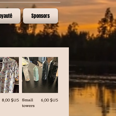
oyauté
Sponsors
E-GIFT
Prix
Prix
8,00 $US
6,00 $US
Small
towers