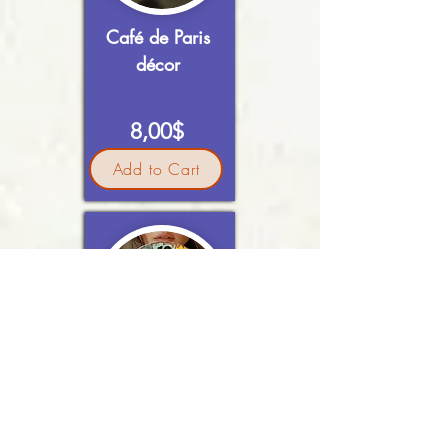
Café de Paris
décor
8,00$
Add to Cart
Clock
18,00$