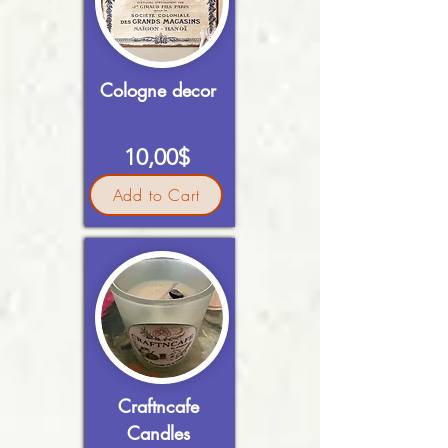
Cologne decor
10,00$
Add to Cart
Craftncafe
Candles