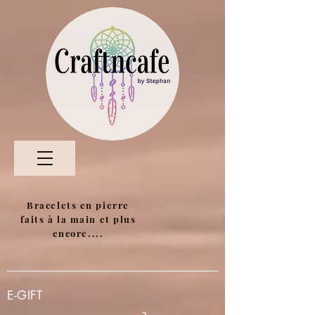
Bracelets en pierre
faits à la main et plus
encore....
E-GIFT