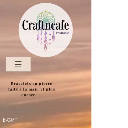
Bracelets en pierre
faits à la main et plus
encore....
E-GIFT