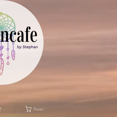
Panier
T