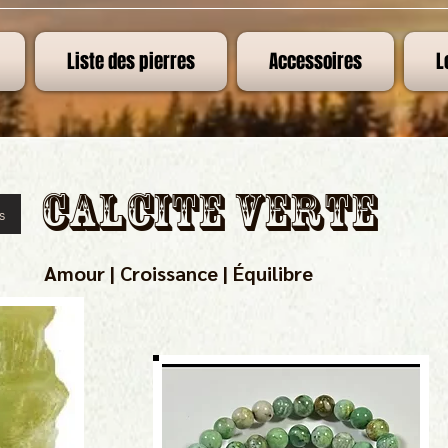
Liste des pierres
Accessoires
L
Calcite verte
s
Amour | Croissance | Équilibre