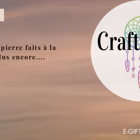
pierre faits à la
lus encore....
E-GIF