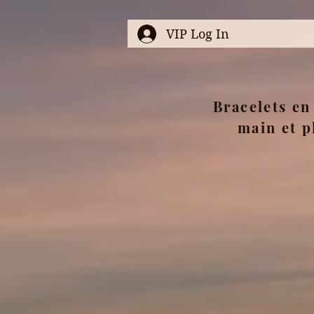
VIP Log In
Bracelets en 
main et p