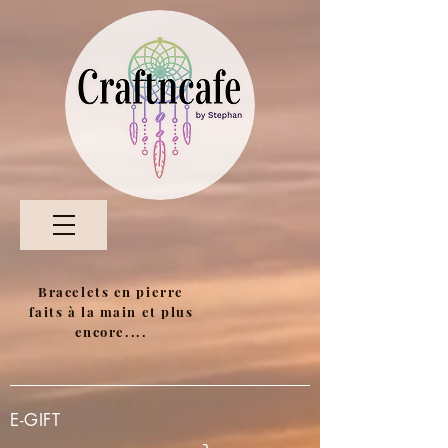
Bracelets en pierre
faits à la main et plus
encore....
E-GIFT