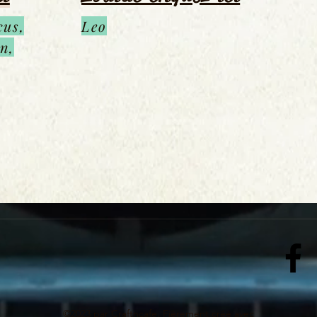
cus,
Leo
n,
©2023 par Craftncafe. Fièrement créé avec