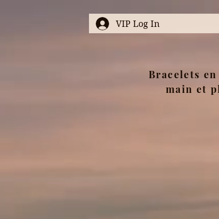
VIP Log In
Bracelets en 
main et p