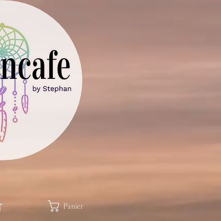
Panier
T