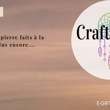
pierre faits à la
lus encore....
E-GIF