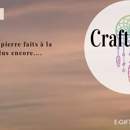
pierre faits à la
lus encore....
E-GIF