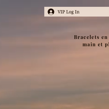
VIP Log In
Bracelets en 
main et p