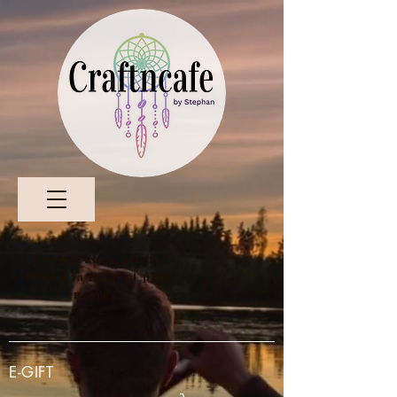
Bracelets en pierre
faits à la main et plus
encore....
E-GIFT