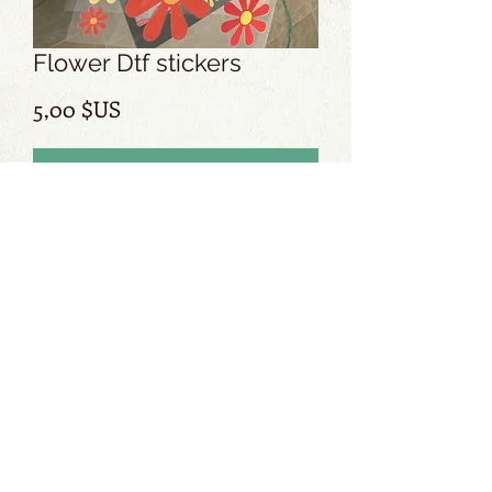
Flower Dtf stickers
Prix
5,00 $US
Ajouter au panier
Aucun avis pour le moment
Partagez votre expérience, soyez le
premier à laisser un avis.
Laisser un avis