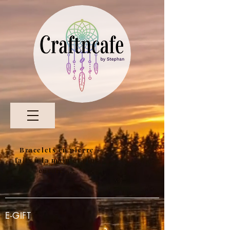
Bracelets en pierre
faits à la main et plus
encore....
E-GIFT