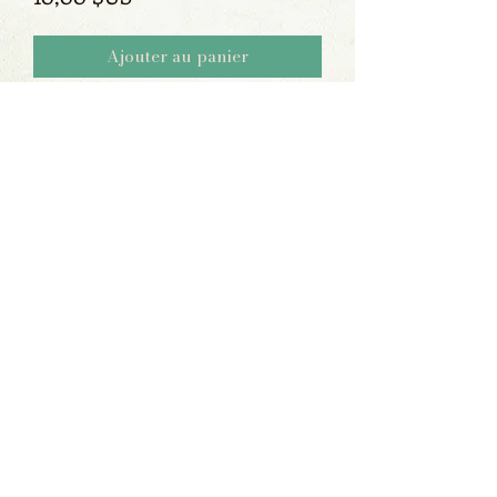
Ajouter au panier
Aucun avis pour le moment
Partagez votre expérience, soyez le
premier à laisser un avis.
Laisser un avis
©2023 par Craftncafe. Fièrement créé avec Wix.com