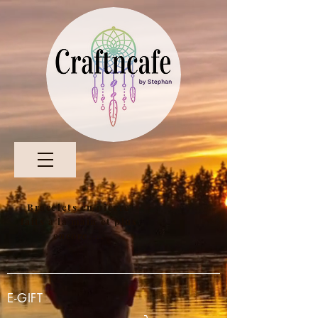
Bracelets en pierre
faits à la main et plus
encore....
E-GIFT