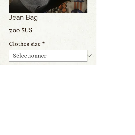
Jean Bag
Prix
7,00 $US
Clothes size
*
Ajouter au panier
Aucun avis pour le moment
Partagez votre expérience, soyez le
premier à laisser un avis.
Laisser un avis