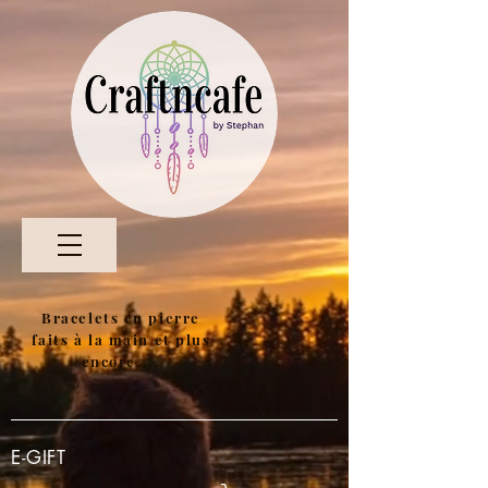
Bracelets en pierre
faits à la main et plus
encore....
E-GIFT