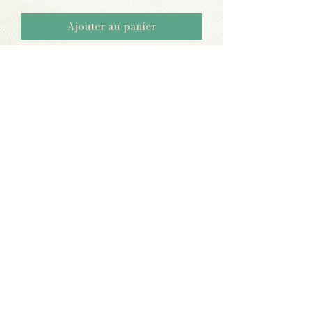
Ajouter au panier
Aucun avis pour le moment
Partagez votre expérience, soyez le
premier à laisser un avis.
Laisser un avis
©2023 par Craftncafe. Fièrement créé avec Wix.com