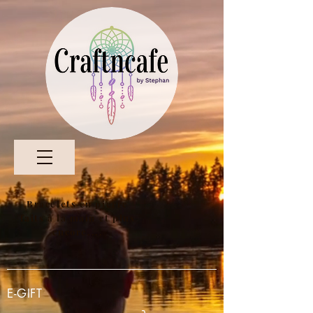
Bracelets en pierre
faits à la main et plus
encore....
E-GIFT