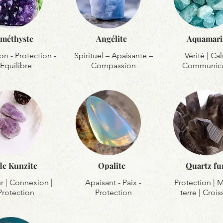
méthyste
Angélite
Aquamari
on - Protection -
Spirituel – Apaisante –
Vérité | Ca
Equilibre
Compassion
Communica
de Kunzite
Opalite
Quartz f
 | Connexion |
Apaisant - Paix -
Protection | M
Protection
Protection
terre | Croi