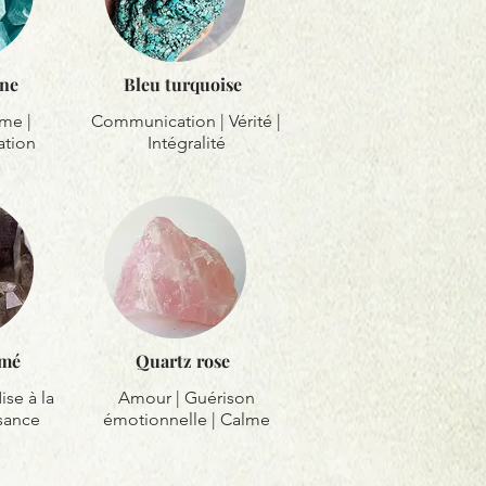
ne
Bleu turquoise
lme |
Communication | Vérité |
tion
Intégralité
umé
Quartz rose
ise à la
Amour | Guérison
ssance
émotionnelle | Calme