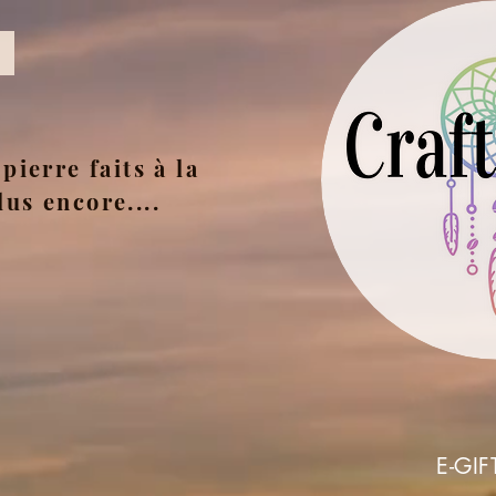
pierre faits à la
lus encore....
E-GIF