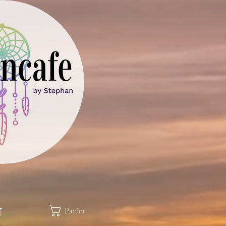
Panier
T