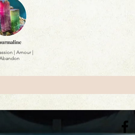
ourmaline
sion | Amour |
Abandon