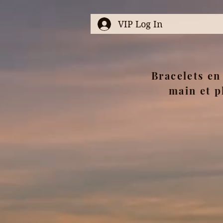
VIP Log In
Bracelets en 
main et p