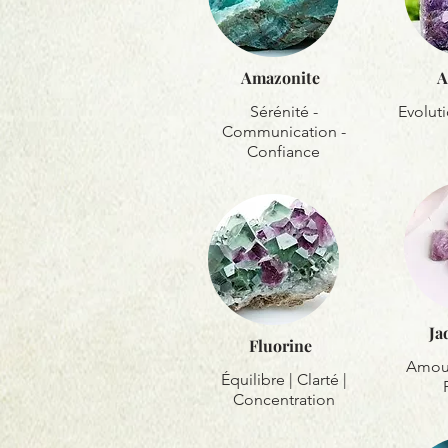
Amazonite
A
Sérénité -
Evoluti
Communication -
Confiance
Ja
Fluorine
Amour
Équilibre | Clarté |
Concentration