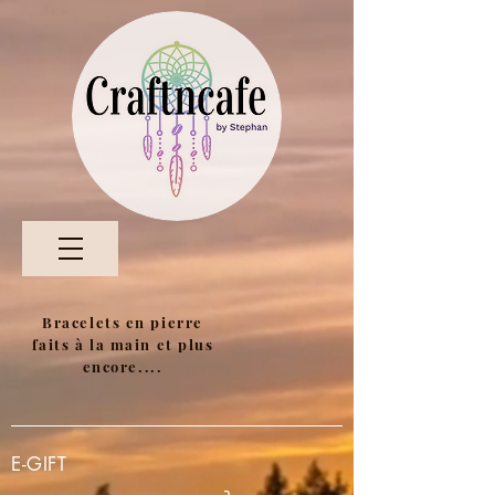
Bracelets en pierre
faits à la main et plus
encore....
E-GIFT