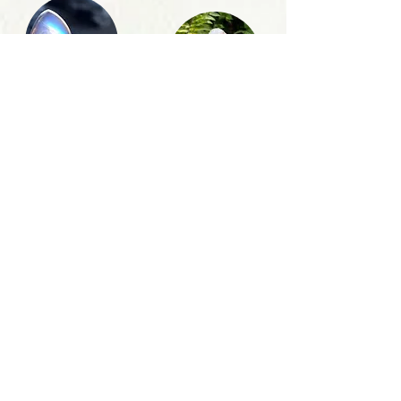
Pierre de lune
Quartz blanc
Croissance | Intuition |
craquelé
Manifestation
Croissance personnelle
et spirituelle |
Manifestation
Rhodonite
Objectif | Amour |
Pardon
Rocher de pierre
Harmonie |
Enracinement | Travail
du rêve