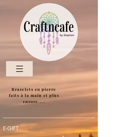
Bracelets en pierre
faits à la main et plus
encore....
E-GIFT